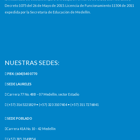
Decreto 1075 del 26 de Mayo de 2015. Licencia de Funcionamiento 11504 de 2011
expedida por la Secretaría de Educación de Medellín.
NUESTRAS SEDES:
PBX: (604)540 0770
SEDE LAURELES
Carrera 77 No. 48B – 07 Medellín, sector Estadio
(+57) 316 5221829 • (+57) 323 3107404 • (+57) 311 7276841
SEDE POBLADO
Carrera 41A No. 10 - 42 Medellín
(+57) 305 3149854