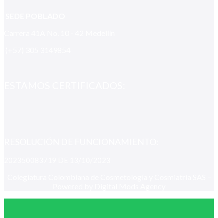
SEDE POBLADO
Carrera 41A No. 10 - 42 Medellín
(+57) 305 3149854
ESTAMOS CERTIFICADOS:
RESOLUCIÓN DE FUNCIONAMIENTO:
202350083719 DE 13/10/2023
Colegiatura Colombiana de Cosmetología y Cosmiatría SAS –
Powered by
Digital Mods Agency