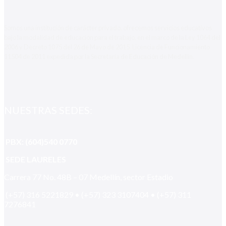
Somos una institución de carácter privado, ofrecemos servicios educativos
bajo la modalidad de educación para el trabajo, en el marco de la Ley 1064 del
2006 y Decreto 1075 del 26 de Mayo de 2015. Licencia de Funcionamiento
11504 de 2011 expedida por la Secretaría de Educación de Medellín.
NUESTRAS SEDES:
PBX: (604)540 0770
SEDE LAURELES
Carrera 77 No. 48B – 07 Medellín, sector Estadio
(+57) 316 5221829 • (+57) 323 3107404 • (+57) 311
7276841