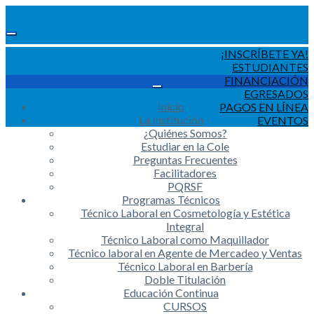
¡INSCRÍBETE YA!
ESTUDIANTES
FINANCIACIÓN
EGRESADOS
Inicio
PAGOS EN LÍNEA
La Institución
EVENTOS
¿Quiénes Somos?
Estudiar en la Cole
Preguntas Frecuentes
Facilitadores
PQRSF
Programas Técnicos
Técnico Laboral en Cosmetología y Estética
Integral
Técnico Laboral como Maquillador
Técnico laboral en Agente de Mercadeo y Ventas
Técnico Laboral en Barbería
Doble Titulación
Educación Continua
CURSOS